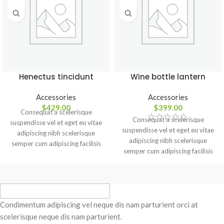
Henectus tincidunt
Wine bottle lantern
Accessories
Accessories
$
429.00
$
399.00
Consequat a scelerisque
Consequat a scelerisque
suspendisse vel et eget eu vitae
suspendisse vel et eget eu vitae
adipiscing nibh scelerisque
adipiscing nibh scelerisque
semper cum adipiscing facilisis
semper cum adipiscing facilisis
adipiscing est accumsan lorem
adipiscing est accumsan lorem
vestibulum. Aliquet mus a aptent
vestibulum. Aliquet mus a aptent
ullam corper metus accumsan.
ullam corper metus accumsan.
Habitasse a purus nec ipsum a
Habitasse a purus nec ipsum a
urna ac ullamcorper varius metus
urna ac ullamcorper varius metus
Condimentum adipiscing vel neque dis nam parturient orci at
blandit posuere.
blandit posuere.
scelerisque neque dis nam parturient.