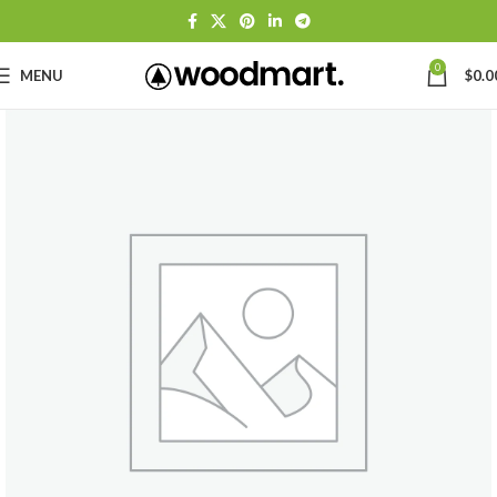
0
MENU
$
0.0