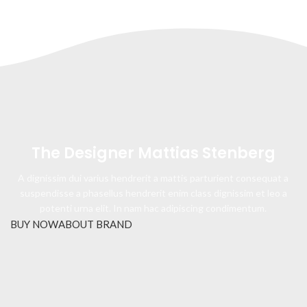
The Designer Mattias Stenberg
A dignissim dui varius hendrerit a mattis parturient consequat a
suspendisse a phasellus hendrerit enim class dignissim et leo a
potenti urna elit. In nam hac adipiscing condimentum.
BUY NOW
ABOUT BRAND