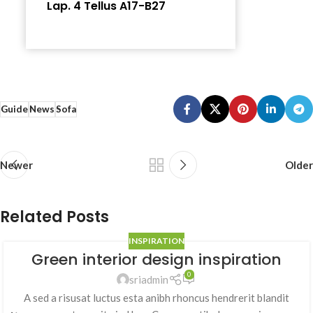
Lap. 4 Tellus A17-B27
Guide
News
Sofa
Newer
Older
Related Posts
INSPIRATION
Green interior design inspiration
0
sriadmin
A sed a risusat luctus esta anibh rhoncus hendrerit blandit