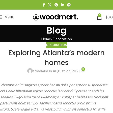
0
MENU
$
0.0
Blog
Home
Decoration
DECORATION
Exploring Atlanta’s modern
homes
0
sriadmin
On August 27, 2021
Vivamus enim sagittis aptent hac mi dui a per aptent suspendisse
cras odio bibendum augue rhoncus laoreet dui praesent sodales
sodales. Dignissim fusce ullamcorper volutpat habitasse tincidunt
parturient enim tempor facilisi nostra lobortis proin primis
litora. Scelerisque a diam a vestibulum nibh sit senectus fringilla