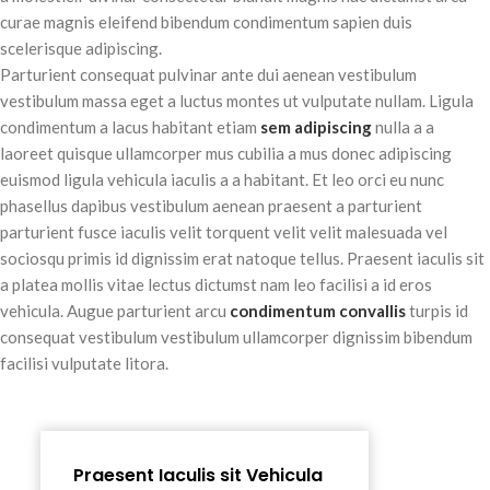
curae magnis eleifend bibendum condimentum sapien duis
scelerisque adipiscing.
Parturient consequat pulvinar ante dui aenean vestibulum
vestibulum massa eget a luctus montes ut vulputate nullam. Ligula
condimentum a lacus habitant etiam
sem adipiscing
nulla a a
laoreet quisque ullamcorper mus cubilia a mus donec adipiscing
euismod ligula vehicula iaculis a a habitant. Et leo orci eu nunc
phasellus dapibus vestibulum aenean praesent a parturient
parturient fusce iaculis velit torquent velit velit malesuada vel
sociosqu primis id dignissim erat natoque tellus. Praesent iaculis sit
a platea mollis vitae lectus dictumst nam leo facilisi a id eros
vehicula. Augue parturient arcu
condimentum convallis
turpis id
consequat vestibulum vestibulum ullamcorper dignissim bibendum
facilisi vulputate litora.
Praesent Iaculis sit Vehicula