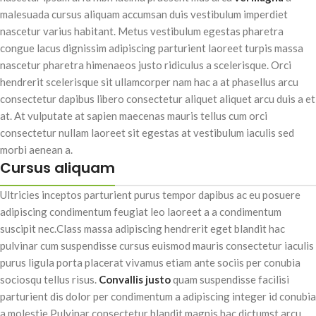
malesuada cursus aliquam accumsan duis vestibulum imperdiet
nascetur varius habitant. Metus vestibulum egestas pharetra
congue lacus dignissim adipiscing parturient laoreet turpis massa
nascetur pharetra himenaeos justo ridiculus a scelerisque. Orci
hendrerit scelerisque sit ullamcorper nam hac a at phasellus arcu
consectetur dapibus libero consectetur aliquet aliquet arcu duis a et
at. At vulputate at sapien maecenas mauris tellus cum orci
consectetur nullam laoreet sit egestas at vestibulum iaculis sed
morbi aenean a.
Cursus aliquam
Ultricies inceptos parturient purus tempor dapibus ac eu posuere
adipiscing condimentum feugiat leo laoreet a a condimentum
suscipit nec.Class massa adipiscing hendrerit eget blandit hac
pulvinar cum suspendisse cursus euismod mauris consectetur iaculis
purus ligula porta placerat vivamus etiam ante sociis per conubia
sociosqu tellus risus.
Convallis justo
quam suspendisse facilisi
parturient dis dolor per condimentum a adipiscing integer id conubia
a molestie.Pulvinar consectetur blandit magnis hac dictumst arcu