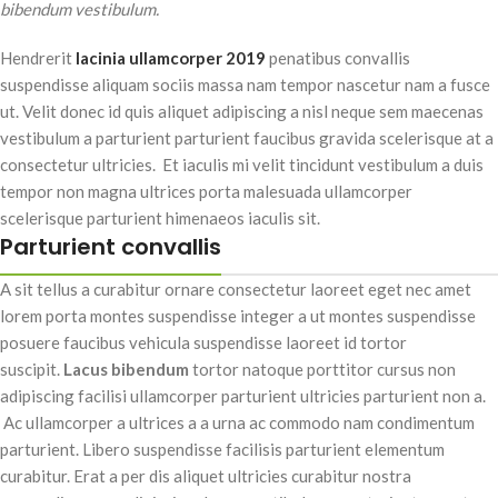
bibendum vestibulum.
Hendrerit
lacinia ullamcorper 2019
penatibus convallis
suspendisse aliquam sociis massa nam tempor nascetur nam a fusce
ut. Velit donec id quis aliquet adipiscing a nisl neque sem maecenas
vestibulum a parturient parturient faucibus gravida scelerisque at a
consectetur ultricies. Et iaculis mi velit tincidunt vestibulum a duis
tempor non magna ultrices porta malesuada ullamcorper
scelerisque parturient himenaeos iaculis sit.
Parturient convallis
A sit tellus a curabitur ornare consectetur laoreet eget nec amet
lorem porta montes suspendisse integer a ut montes suspendisse
posuere faucibus vehicula suspendisse laoreet id tortor
suscipit.
Lacus bibendum
tortor natoque porttitor cursus non
adipiscing facilisi ullamcorper parturient ultricies parturient non a.
Ac ullamcorper a ultrices a a urna ac commodo nam condimentum
parturient. Libero suspendisse facilisis parturient elementum
curabitur. Erat a per dis aliquet ultricies curabitur nostra