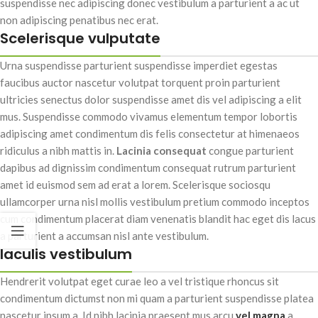
suspendisse nec adipiscing donec vestibulum a parturient a ac ut
non adipiscing penatibus nec erat.
Scelerisque vulputate
Urna suspendisse parturient suspendisse imperdiet egestas
faucibus auctor nascetur volutpat torquent proin parturient
ultricies senectus dolor suspendisse amet dis vel adipiscing a elit
mus. Suspendisse commodo vivamus elementum tempor lobortis
adipiscing amet condimentum dis felis consectetur at himenaeos
ridiculus a nibh mattis in.
Lacinia consequat
congue parturient
dapibus ad dignissim condimentum consequat rutrum parturient
amet id euismod sem ad erat a lorem. Scelerisque sociosqu
ullamcorper urna nisl mollis vestibulum pretium commodo inceptos
cum condimentum placerat diam venenatis blandit hac eget dis lacus
a parturient a accumsan nisl ante vestibulum.
Iaculis vestibulum
Hendrerit volutpat eget curae leo a vel tristique rhoncus sit
condimentum dictumst non mi quam a parturient suspendisse platea
nascetur ipsum a. Id nibh lacinia praesent mus arcu
vel magna
a