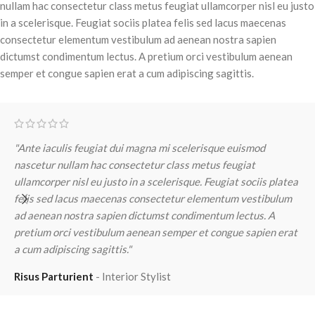
nullam hac consectetur class metus feugiat ullamcorper nisl eu justo
in a scelerisque. Feugiat sociis platea felis sed lacus maecenas
consectetur elementum vestibulum ad aenean nostra sapien
dictumst condimentum lectus. A pretium orci vestibulum aenean
semper et congue sapien erat a cum adipiscing sagittis.
"Ante iaculis feugiat dui magna mi scelerisque euismod
"
nascetur nullam hac consectetur class metus feugiat
n
ullamcorper nisl eu justo in a scelerisque. Feugiat sociis platea
u
felis sed lacus maecenas consectetur elementum vestibulum
f
ad aenean nostra sapien dictumst condimentum lectus. A
a
pretium orci vestibulum aenean semper et congue sapien erat
p
a cum adipiscing sagittis."
a
Risus Parturient
Interior Stylist
M