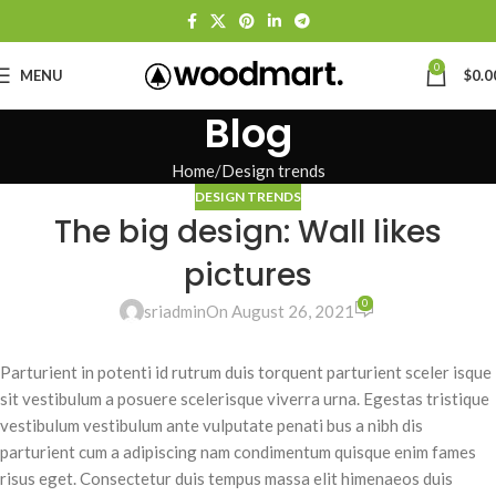
0
MENU
$
0.0
Blog
Home
Design trends
DESIGN TRENDS
The big design: Wall likes
pictures
0
sriadmin
On August 26, 2021
Parturient in potenti id rutrum duis torquent parturient sceler isque
sit vestibulum a posuere scelerisque viverra urna. Egestas tristique
vestibulum vestibulum ante vulputate penati bus a nibh dis
parturient cum a adipiscing nam condimentum quisque enim fames
risus eget. Consectetur duis tempus massa elit himenaeos duis